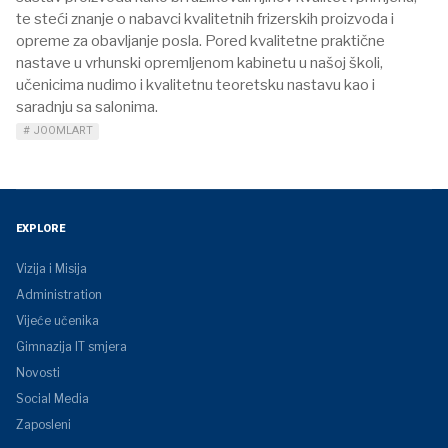
te steći znanje o nabavci kvalitetnih frizerskih proizvoda i
opreme za obavljanje posla. Pored kvalitetne praktične
nastave u vrhunski opremljenom kabinetu u našoj školi,
učenicima nudimo i kvalitetnu teoretsku nastavu kao i
saradnju sa salonima.
JOOMLART
EXPLORE
Vizija i Misija
Administration
Vijeće učenika
Gimnazija IT smjera
Novosti
Social Media
Zaposleni