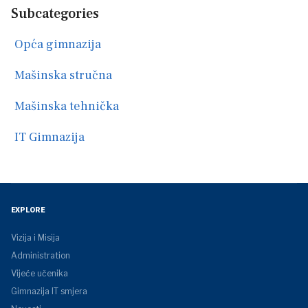
Subcategories
Opća gimnazija
Mašinska stručna
Mašinska tehnička
IT Gimnazija
EXPLORE
Vizija i Misija
Administration
Vijeće učenika
Gimnazija IT smjera