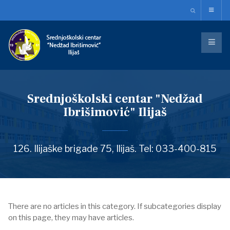
Srednjoškolski centar "Nedžad
Ibrišimović" Ilijaš
126. Ilijaške brigade 75, Ilijaš. Tel: 033-400-815
There are no articles in this category. If subcategories display
on this page, they may have articles.