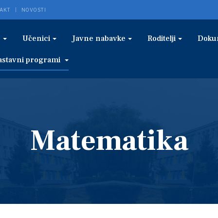
AKT
NOVOSTI
e
Učenici
Javne nabavke
Roditelji
Doku
astavni programi
Matematika