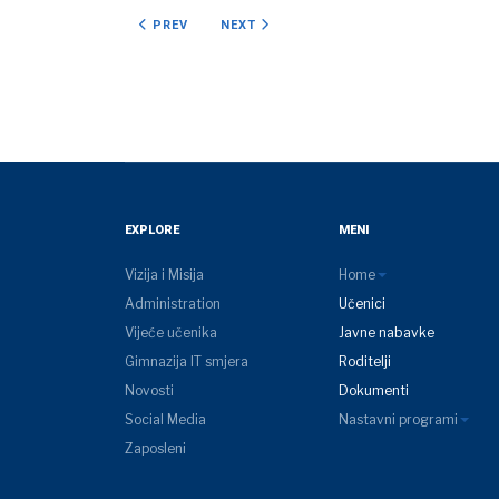
PREVIOUS ARTICLE: NJEMAČKI JEZIK
NEXT ARTICLE: LIKOVNA KULTURA
PREV
NEXT
EXPLORE
MENI
Vizija i Misija
Home
Administration
Učenici
Vijeće učenika
Javne nabavke
Gimnazija IT smjera
Roditelji
Novosti
Dokumenti
Social Media
Nastavni programi
Zaposleni