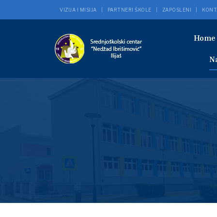
VIZIJA I MISIJA
PARTNERI ŠKOLE
ZAPOSLENI
KONT
Hom
N