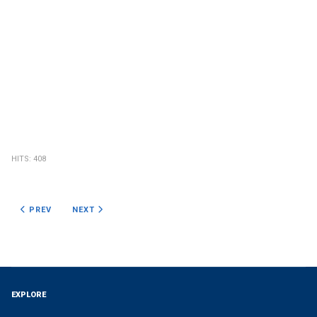
HITS: 408
PREVIOUS ARTICLE: MUZIČKA KULTURA
NEXT ARTICLE: FIZIKA
PREV
NEXT
EXPLORE