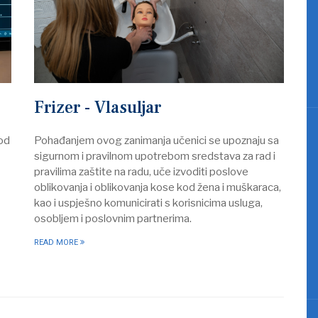
Frizer - Vlasuljar
Pohađanjem ovog zanimanja učenici se upoznaju sa
kod
sigurnom i pravilnom upotrebom sredstava za rad i
pravilima zaštite na radu, uče izvoditi poslove
oblikovanja i oblikovanja kose kod žena i muškaraca,
kao i uspješno komunicirati s korisnicima usluga,
osobljem i poslovnim partnerima.
READ MORE