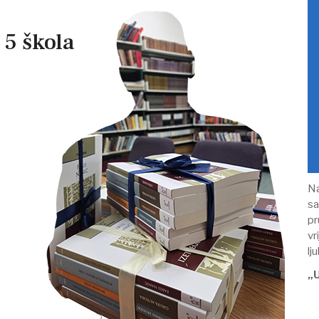
 5 škola
Na
sa
pr
vr
lj
„U