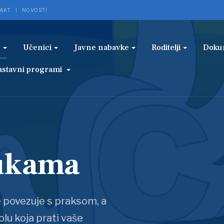
AKT
NOVOSTI
e
Učenici
Javne nabavke
Roditelji
Doku
astavni programi
rukama
e povezuje s praksom, a
olu koja prati vaše