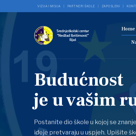
VIZIJA I MISIJA
PARTNERI ŠKOLE
ZAPOSLENI
KONT
Hom
N
Budućnost
je u vašim 
Postanite dio škole u kojoj se znanj
ideje pretvaraju u uspjeh. Upišite šk