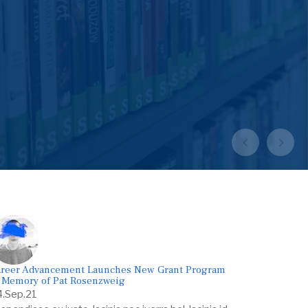
VODIČ ZA RODITELJE
WEB EMIS
DRUŠTVENE AKTIVNOSTI
INFORMACIJE ZA RODITELJE
reer Advancement Launches New Grant Program
 Memory of Pat Rosenzweig
.Sep.21