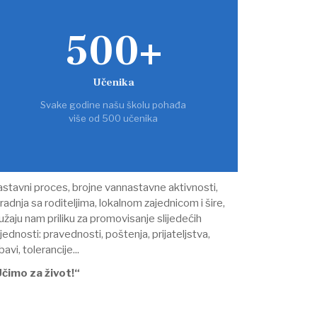
500+
Učenika
Svake godine našu školu pohađa
više od 500 učenika
stavni proces, brojne vannastavne aktivnosti,
radnja sa roditeljima, lokalnom zajednicom i šire,
užaju nam priliku za promovisanje slijedećih
ijednosti: pravednosti, poštenja, prijateljstva,
ubavi, tolerancije...
čimo za život!“