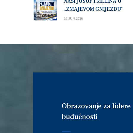
NAŠI JUSUF I MELINA U
„ZMAJEVOM GNIJEZDU“
26.JUN.2026
Obrazovanje za lidere
budućnosti