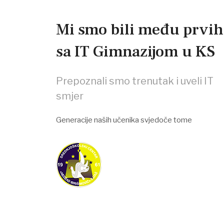
Mi smo bili među prvih
sa IT Gimnazijom u KS
Prepoznali smo trenutak i uveli IT
smjer
Generacije naših učenika svjedoče tome