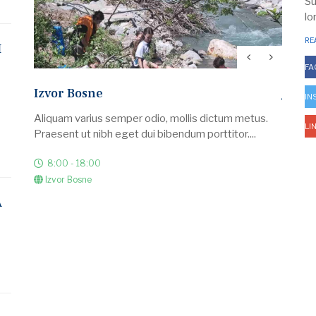
Su
lo
RE
I
FA
Izvor Bosne
Jedno
IN
Aliquam varius semper odio, mollis dictum metus.
U okvi
LI
Praesent ut nibh eget dui bibendum porttitor....
planira
8:00 - 18:00
8:00
Izvor Bosne
Saraj
A