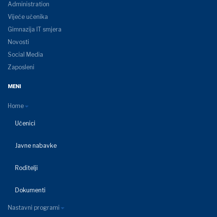
Administration
Vijeće učenika
Gimnazija IT smjera
Novosti
Social Media
Zaposleni
MENI
Home
Učenici
Javne nabavke
Roditelji
Dokumenti
Nastavni programi