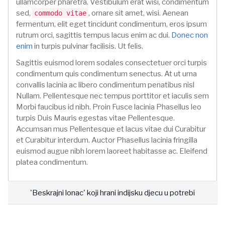
ullamcorper pharetra. Vestibulum erat wisi, condimentum
sed,
, ornare sit amet, wisi. Aenean
commodo vitae
fermentum, elit eget tincidunt condimentum, eros ipsum
rutrum orci, sagittis tempus lacus enim ac dui.
Donec non
enim
in turpis pulvinar facilisis. Ut felis.
Sagittis euismod lorem sodales consectetuer orci turpis
condimentum quis condimentum senectus. At ut urna
convallis lacinia ac libero condimentum penatibus nisl
Nullam. Pellentesque nec tempus porttitor et iaculis sem
Morbi faucibus id nibh. Proin Fusce lacinia Phasellus leo
turpis Duis Mauris egestas vitae Pellentesque.
Accumsan mus Pellentesque et lacus vitae dui Curabitur
et Curabitur interdum. Auctor Phasellus lacinia fringilla
euismod augue nibh lorem laoreet habitasse ac. Eleifend
platea condimentum.
'Beskrajni lonac' koji hrani indijsku djecu u potrebi