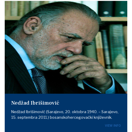
Nedžad Ibrišimović
Nedžad Ibrišimović (Sarajevo, 20. oktobra 1940. – Sarajevo,
15. septembra 2011.) bosanskohercegovački književnik.
VIEW INFO