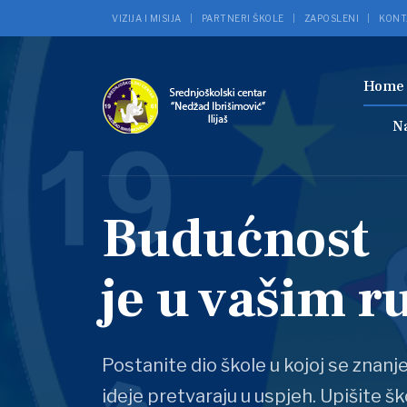
VIZIJA I MISIJA
PARTNERI ŠKOLE
ZAPOSLENI
KONT
Hom
N
Budućnost
je u vašim 
Postanite dio škole u kojoj se znanj
ideje pretvaraju u uspjeh. Upišite šk