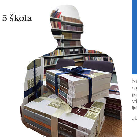
 5 škola
Na
sa
pr
vr
lj
„U