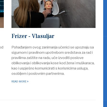
Frizer - Vlasuljar
Pohađanjem ovog zanimanja učenici se upoznaju sa
kod
sigurnom i pravilnom upotrebom sredstava za rad i
pravilima zaštite na radu, uče izvoditi poslove
oblikovanja i oblikovanja kose kod žena i muškaraca,
kao i uspješno komunicirati s korisnicima usluga,
osobljem i poslovnim partnerima.
READ MORE