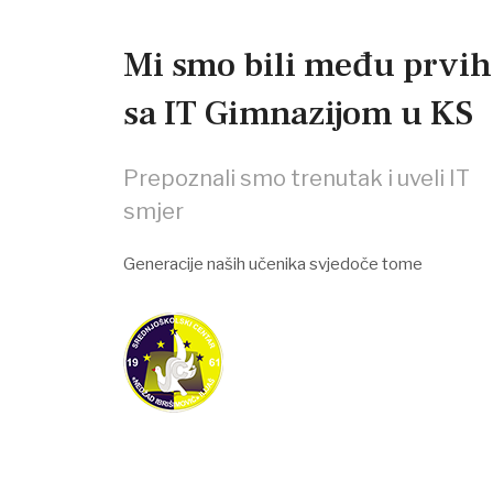
Mi smo bili među prvih
sa IT Gimnazijom u KS
Prepoznali smo trenutak i uveli IT
smjer
Generacije naših učenika svjedoče tome