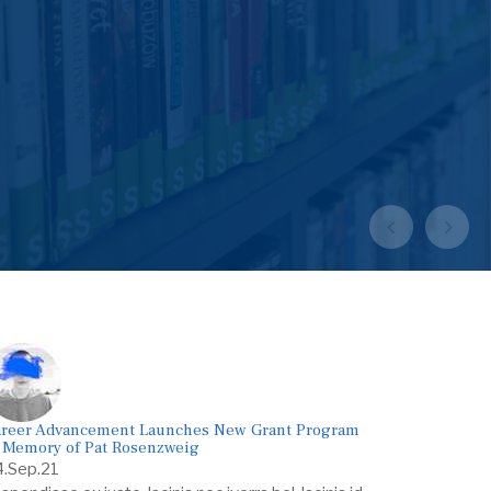
VODIČ ZA RODITELJE
WEB EMIS
DRUŠTVENE AKTIVNOSTI
INFORMACIJE ZA RODITELJE
reer Advancement Launches New Grant Program
 Memory of Pat Rosenzweig
.Sep.21