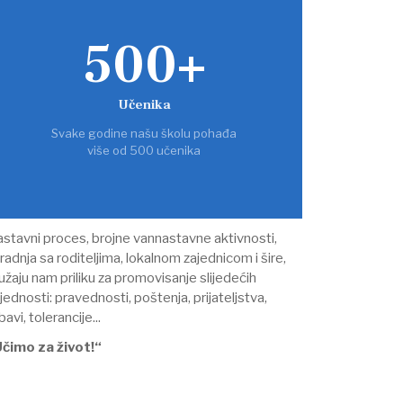
500+
Učenika
Svake godine našu školu pohađa
više od 500 učenika
stavni proces, brojne vannastavne aktivnosti,
radnja sa roditeljima, lokalnom zajednicom i šire,
užaju nam priliku za promovisanje slijedećih
ijednosti: pravednosti, poštenja, prijateljstva,
ubavi, tolerancije...
čimo za život!“