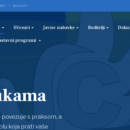
AKT
NOVOSTI
e
Učenici
Javne nabavke
Roditelji
Doku
astavni programi
rukama
e povezuje s praksom, a
olu koja prati vaše