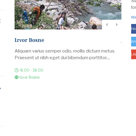
Su
lo
RE
I
FA
Izvor Bosne
Jedno
IN
Aliquam varius semper odio, mollis dictum metus.
U okvi
LI
Praesent ut nibh eget dui bibendum porttitor....
planira
8:00 - 18:00
8:00
Izvor Bosne
Saraj
A