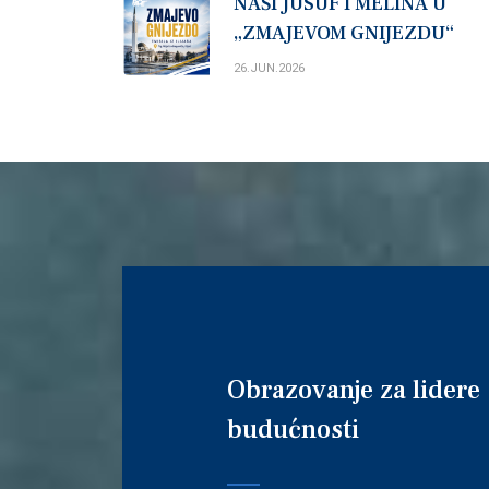
NAŠI JUSUF I MELINA U
„ZMAJEVOM GNIJEZDU“
26.JUN.2026
Obrazovanje za lidere
budućnosti