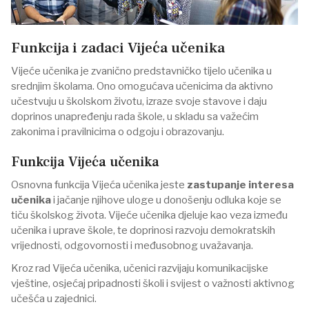
Funkcija i zadaci Vijeća učenika
Vijeće učenika je zvanično predstavničko tijelo učenika u
srednjim školama. Ono omogućava učenicima da aktivno
učestvuju u školskom životu, izraze svoje stavove i daju
doprinos unapređenju rada škole, u skladu sa važećim
zakonima i pravilnicima o odgoju i obrazovanju.
Funkcija Vijeća učenika
Osnovna funkcija Vijeća učenika jeste
zastupanje interesa
učenika
i jačanje njihove uloge u donošenju odluka koje se
tiču školskog života. Vijeće učenika djeluje kao veza između
učenika i uprave škole, te doprinosi razvoju demokratskih
vrijednosti, odgovornosti i međusobnog uvažavanja.
Kroz rad Vijeća učenika, učenici razvijaju komunikacijske
vještine, osjećaj pripadnosti školi i svijest o važnosti aktivnog
učešća u zajednici.