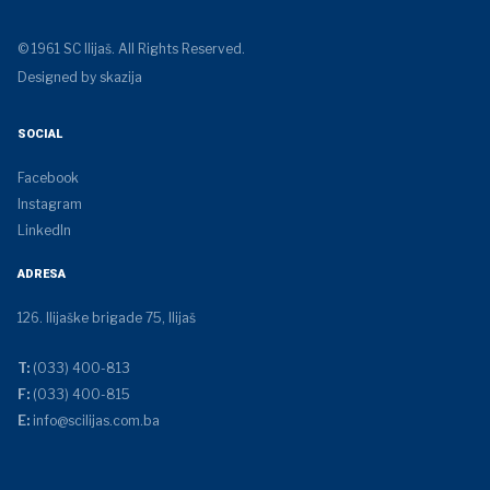
© 1961 SC Ilijaš. All Rights Reserved.
Designed by skazija
SOCIAL
Facebook
Instagram
LinkedIn
ADRESA
126. Ilijaške brigade 75, Ilijaš
T:
(033) 400-813
F:
(033) 400-815
E:
info@scilijas.com.ba